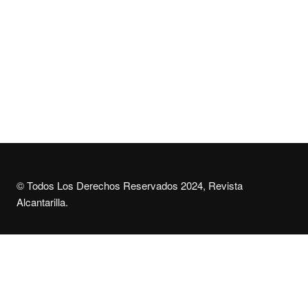
Mantenerme conectado
Registro
¿Has olvidado tu contraseña?
© Todos Los Derechos Reservados 2024, Revista
Alcantarilla.