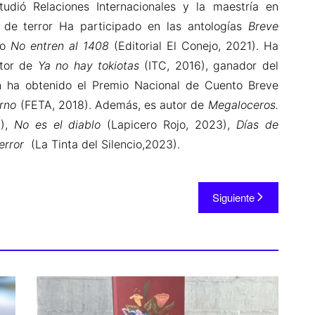
udió Relaciones Internacionales y la maestría en
r de terror Ha participado en las antologías
Breve
 o
No entren al 1408
(Editorial El Conejo, 2021). Ha
utor de
Ya no hay tokiotas
(ITC, 2016), ganador del
én ha obtenido el Premio Nacional de Cuento Breve
urno
(FETA, 2018). Además, es autor de
Megaloceros.
1),
No es el diablo
(Lapicero Rojo, 2023),
Días de
terror
(La Tinta del Silencio,2023).
Siguiente