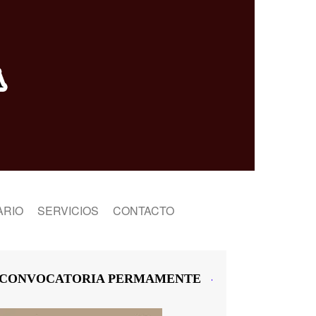
ARIO
SERVICIOS
CONTACTO
TIENDA EN LÍNEA
TIENDA
FACTURA COMO ARTISTA
CARRITO
CONVOCATORIA PERMAMENTE
EDITAMOS TU LIBRO
MI CUENTA