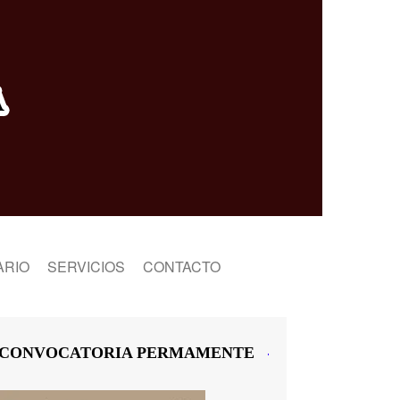
ARIO
SERVICIOS
CONTACTO
TIENDA EN LÍNEA
TIENDA
FACTURA COMO ARTISTA
CARRITO
CONVOCATORIA PERMAMENTE
EDITAMOS TU LIBRO
MI CUENTA