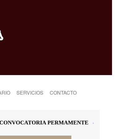
ARIO
SERVICIOS
CONTACTO
TIENDA EN LÍNEA
TIENDA
FACTURA COMO ARTISTA
CARRITO
CONVOCATORIA PERMAMENTE
EDITAMOS TU LIBRO
MI CUENTA